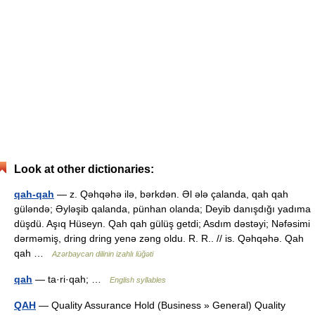
Look at other dictionaries:
qah-qah
— z. Qəhqəhə ilə, bərkdən. Əl ələ çalanda, qah qah
güləndə; Əyləşib qalanda, pünhan olanda; Deyib danışdığı yadıma
düşdü. Aşıq Hüseyn. Qah qah gülüş getdi; Asdım dəstəyi; Nəfəsimi
dərməmiş, dring dring yenə zəng oldu. R. R.. // is. Qəhqəhə. Qah
qah …
Azərbaycan dilinin izahlı lüğəti
qah
— ta·ri·qah; …
English syllables
QAH
— Quality Assurance Hold (Business » General) Quality