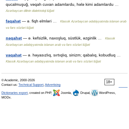
qucalmuşuğ, vəqah cuvan adamlardu, hələ kimi adamlardu …
Azərbaycan dilinin dialektoloji lüğəti
fəqahət
— ə. fiqh elmləri …
Klassik Azərbaycan ədəbiyyatında islənən ərəb
və fars sözləri lüğəti
nəqahət
— ə. kefsizlik, naxoşluq, süstlük, əzginlik …
Klassik
Azərbaycan ədəbiyyatında islənən ərəb və fars sözləri lüğəti
vəqahət
— ə. həyasızlıq, sırtıqlıq, sinizm; qabalıq, kobudluq …
Klassik Azərbaycan ədəbiyyatında islənən ərəb və fars sözləri lüğəti
© Academic, 2000-2026
18+
Contact us:
Technical Support
,
Advertising
Dictionaries export
, created on PHP,
Joomla,
Drupal,
WordPress,
MODx.