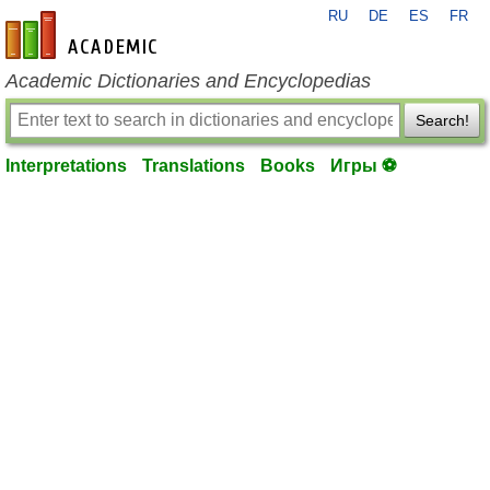
RU
DE
ES
FR
en-academic.com
Academic Dictionaries and Encyclopedias
Search!
Interpretations
Translations
Books
Игры ⚽