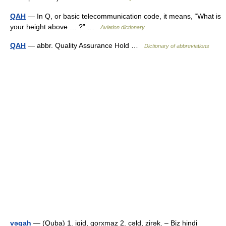
QAH
— In Q, or basic telecommunication code, it means, “What is
your height above … ?” …
Aviation dictionary
QAH
— abbr. Quality Assurance Hold …
Dictionary of abbreviations
vəqah
— (Quba) 1. igid, qorxmaz 2. cəld, zirək. – Biz hindi