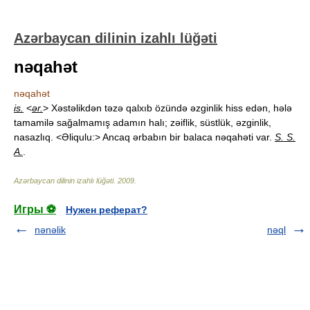
Azərbaycan dilinin izahlı lüğəti
nəqahət
nəqahət
is.
<
ər.
> Xəstəlikdən təzə qalxıb özündə əzginlik hiss edən, hələ
tamamilə sağalmamış adamın halı; zəiflik, süstlük, əzginlik,
nasazlıq. <Əliqulu:> Ancaq ərbabın bir balaca nəqahəti var.
S. S.
A.
.
Azərbaycan dilinin izahlı lüğəti
.
2009
.
Игры ⚽
Нужен реферат?
nənəlik
nəql